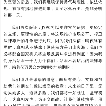
为坚强的后盾，我们将继续保持勇气与理性，依法依
规、有节有据地推进此事，直至水落石出、是非分明
的那一天。
我们再次保证：JYPC将以更详实的证据、更坚定
的立场、更理性的态度，将这场维护市场公平、捍卫
法律尊严的斗争进行到底。因为我们深信：暗夜终有
尽时，真相从不缺席！纵使前方是刀山火海，我们也
必将配合国家机关将这场反腐斗争进行到底！因为我
们身后站着千千万万个你们，站着不容玷污的法律尊
严，站着亿万民众对朗朗乾坤的期盼！
我们谨以最诚挚的谢意，向所有关心、支持和帮
助我们的朋友们致以崇高的敬意！未来的日子里，无
论风雨多大，道路多险，我们都将一如既往，坚守初
心，为真相发声，为正义而战。让我们继续携手，用
如山铁证击碎一切谎言，用雷霆之声唤醒沉睡的良