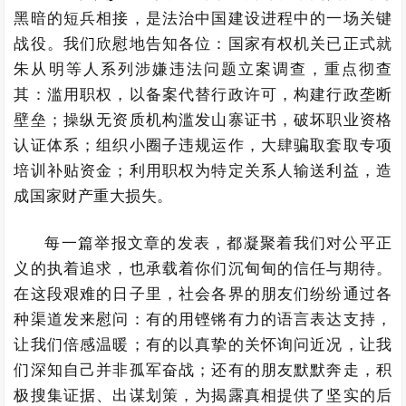
黑暗的短兵相接，是法治中国建设进程中的一场关键
战役。我们欣慰地告知各位：国家有权机关已正式就
朱从明等人系列涉嫌违法问题立案调查，重点彻查
其：滥用职权，以备案代替行政许可，构建行政垄断
壁垒；操纵无资质机构滥发山寨证书，破坏职业资格
认证体系；组织小圈子违规运作，大肆骗取套取专项
培训补贴资金；利用职权为特定关系人输送利益，造
成国家财产重大损失。
每一篇举报文章的发表，都凝聚着我们对公平正
义的执着追求，也承载着你们沉甸甸的信任与期待。
在这段艰难的日子里，社会各界的朋友们纷纷通过各
种渠道发来慰问：有的用铿锵有力的语言表达支持，
让我们倍感温暖；有的以真挚的关怀询问近况，让我
们深知自己并非孤军奋战；还有的朋友默默奔走，积
极搜集证据、出谋划策，为揭露真相提供了坚实的后