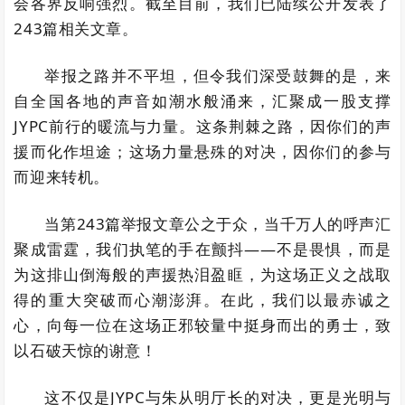
会各界反响强烈。截至目前，我们已陆续公开发表了
243篇相关文章。
举报之路并不平坦，但令我们深受鼓舞的是，来
自全国各地的声音如潮水般涌来，汇聚成一股支撑
JYPC前行的暖流与力量。这条荆棘之路，因你们的声
援而化作坦途；这场力量悬殊的对决，因你们的参与
而迎来转机。
当第243篇举报文章公之于众，当千万人的呼声汇
聚成雷霆，我们执笔的手在颤抖——不是畏惧，而是
为这排山倒海般的声援热泪盈眶，为这场正义之战取
得的重大突破而心潮澎湃。在此，我们以最赤诚之
心，向每一位在这场正邪较量中挺身而出的勇士，致
以石破天惊的谢意！
这不仅是JYPC与朱从明厅长的对决，更是光明与