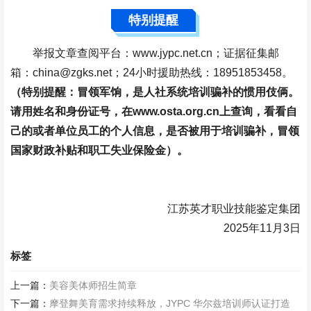
特别提醒
举报文章查阅平台：www.jypc.net.cn；证据征集邮
箱：china@zgks.net；24小时援助热线：18951853458。
（特别提醒：冒领军饷，是人社系统培训骗补的惯用伎俩。
请用姓名和身份证号，在www.osta.org.cn上查询，看看自
己的或者单位员工的个人信息，是否被用于培训骗补，冒领
国家财政补贴和职工失业保险金）。
江苏英才职业技能鉴定集团
2025年11月3日
标签
上一篇：
美容美体师招生简章
下一篇：
摩登舞美育需求持续释放，JYPC 华尔兹培训师认证打造