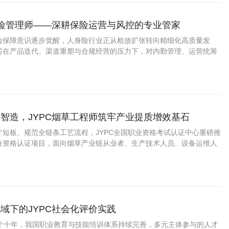
寿险管理师——深耕保险运营与风控的专业管家
险保障意识逐步觉醒，人身险行业正从粗放扩张转向精细化高质量发
司在产品迭代、渠道重塑与合规经营的压力下，对内勤管理、运营统筹
的人员素质提出了更高要求。能够在寿险机构中统筹业务流程并优化管
险管理师，成为支撑企业稳健运转的重要力量
智造，JYPC烟草工程师筑牢产业提质增效基石
才短板、规范全链条工艺流程，JYPC全国职业资格考试认证中心重磅推
业资格认证项目，面向烟草产业链从业者、生产技术人员、设备运维人
员、涉农技术从业者开展系统化考评培育。
域下的JYPC社会化评价实践
二个十年，我国职业教育与技能培训体系持续完善，多元主体参与的人才