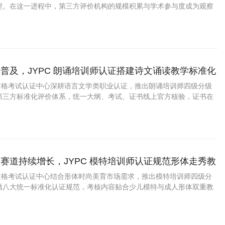
型。在这一进程中，第三方评价机构的规模积累与学术参与度成为观察
重要维度。截至2021年底，JYPC全国职业资格考试认证中心在合作
及学术团体参与等方面的实践，反
普及，JYPC 朗诵培训师认证搭建诗文诵读教学标准化
业资格考试认证中心深耕语言文学类职业认证，推出朗诵培训师四级分级
第三方标准化评价体系，统一大纲、考试、证书线上官方核验，证书在
中小学美育领域具备广泛认可度。
赛道持续增长，JYPC 模特培训师认证规范形体走秀教
标准
业资格考试认证中心结合形体时尚美育市场需求，推出模特培训师四级分
循八大统一标准化认证规范，考核内容贴合少儿模特与成人形体双重教
持官网永久查验，在少儿美育、形体培训机构具备参考价值。