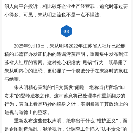
织人向平台投诉，相比破坏企业生产经营罪，追究时罪过要
小得多。可见，朱从明之流也不是一点不懂法。
0
8
2025年9月10日，朱从明将2022年江苏省人社厅已经删
稿的15篇官办发证机构的造谣污蔑声明，重新集中发布到江
苏省人社厅的官网。这种处心积虑的“甩锅”行为，既暴露了
朱从明内心的惶恐，更彰显了一个腐败分子在末路时的疯狂
与绝望。
朱从明精心策划的“旧文新发”闹剧，堪称当代官场“卸
责术”的登峰造极之作。这种蓄意将已处理事件重新翻炒的
行为，表面上看是巧妙的脱身之计，实则暴露了其政治上的
短视与道德上的堕落。
重新发布这些侵权声明，绝非出于什么“维护正义”，而
是企图制造混乱，混淆视听，让调查工作陷入“法不责众”的