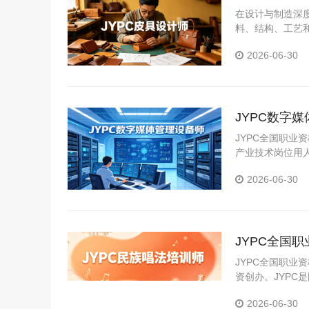
成长
在设计与制造深
料、结构、工艺
强职业竞争力提
2026-06-30
JYPC数字
JYPC全国职
产业技术岗位用
力提升通道。
2026-06-30
JYPC全国
JYPC全国职业
资创办。JYP
构。JYPC是我
2026-06-30