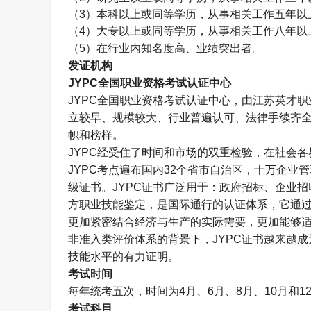
（
3
）本科以上或同等学历，从事相关工作五年以
（
4
）大专以上或同等学历，从事相关工作八年以
（
5
）在行业内知名度高、业绩突出者。
发证机构
JYPC
全国职业资格考试认证中心
JYPC
全国职业资格考试认证中心，由江苏英才职
立较早、规模较大、行业普遍认可、法律手续齐
帜和榜样。
JYPC
经受住了时间和市场的双重检验，在社会各
JYPC
考点遍布国内
32
个省市自治区，十万企业管
级证书。
JYPC
证书广泛用于：政府招标、企业招
方职业技能鉴定，是国际通行的认证体系，它通
更加紧密结合经济与生产的实际需要，更加能够
非准入类评价体系的背景下，
JYPC
证书越来越成
技能水平的有力证明。
考试时间
每年统考五次，时间为
4
月、
6
月、
8
月、
10
月和
1
考试科目