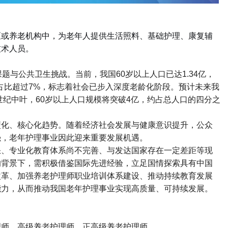
区或养老机构中，为老年人提供生活照料、基础护理、康复辅
技术人员。
课题与公共卫生挑战。当前，我国
60
岁以上人口已达
1.34
亿，
占比超过
7%
，标志着社会已步入深度老龄化阶段。预计未来我
世纪中叶，
60
岁以上人口规模将突破
4
亿，约占总人口的四分之
型化、核心化趋势。随着经济社会发展与健康意识提升，公众
强，老年护理事业因此迎来重要发展机遇。
缺、专业化教育体系尚不完善、与发达国家存在一定差距等现
的背景下，需积极借鉴国际先进经验，立足国情探索具有中国
改革、加强养老护理师职业培训体系建设、推动持续教育发展
能力，从而推动我国老年护理事业实现高质量、可持续发展。
理师、高级养老护理师、正高级养老护理师。