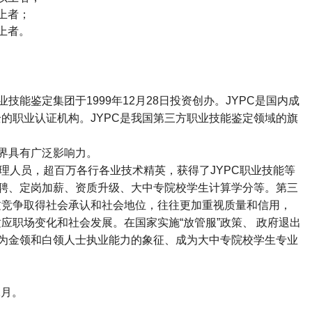
上者；
上者。
业技能鉴定集团于
1999
年
12
月
28
日投资创办。
JYPC
是国内成
全的职业认证机构。
JYPC
是我国第三方职业技能鉴定领域的旗
界具有广泛影响力。
理人员，超百万各行各业技术精英，获得了
JYPC
职业技能等
聘、定岗加薪、资质升级、大中专院校学生计算学分等。第三
过竞争取得社会承认和社会地位，往往更加重视质量和信用，
适应职场变化和社会发展。在国家实施
“
放管服
”
政策、 政府退出
为金领和白领人士执业能力的象征、成为大中专院校学生专业
2
月。