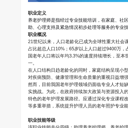
职业定义
养老护理师
是指
经过专业技能培训，在家庭、社
助、心理支持及紧急情况初步处理等服务的专业
职业概况
21
世纪以来，人口老龄化已成为全球性重大社会
占比超总人口
10%
；
65
岁以上人口超过
9400
万，
国老年人口将以年均
3.3%
的速度持续增长，至本
一。
在人口结构日趋老龄化的同时，家庭结构呈现小
对疾病预防、健康管理和生命质量的重视日益增
然而，目前我国老年护理领域仍面临专业人才短
实挑战。为此，在政府持续加大政策与资源投入
特色的老年护理发展路径。应通过深化专业课程
等多重举措，系统提升护理人员的老年照护专业
职业技能等级
该职业技能共分四级：助理养老护理师、养老护