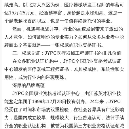
续走高。以北京大兴区为例，医疗器械研发工程师的年薪可
达
15
万
-25
万元。经验越丰富，身价越是水涨船高。这是一
个越老越吃香的职业，也是一份值得终身托付的事业。
然而，机遇与挑战并存。行业的高速发展带来了激烈的
人才竞争。如何证明你的专业实力？如何从众多从业者中脱
颖而出？答案就是
——
一张权威的职业资格证书。
三、权威见证：
JYPC
医疗器械工程师证书的非凡价值
在众多职业认证机构中，
JYPC
全国职业资格考试认证
中心颁发的医疗器械工程师证书，以其权威性、系统性和实
用性，成为行业内的璀璨明珠。
深厚的品牌底蕴
JYPC
全国职业资格考试认证中心，由江苏英才职业技
能鉴定集团于
1999
年
12
月
28
日投资创办。
24
年来，
JYPC
经受住了时间和市场的双重检验，在社会各界具有广泛影响
力，是国内成立较早、规模较大、行业普遍认可、法律手续
齐全的职业认证机构，被誉为我国第三方职业资格认证领域