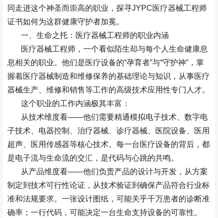
同走进这个神圣而崇高的职业，探寻
JYPC
医疗器械工程师
证书如何为这群健康守护者加冕。
一、生命之托：医疗器械工程师的职业内涵
医疗器械工程师，一个看似陌生却与每个人生命健康息
息相关的职业。他们是医疗设备的
“
孕育者
”
与
“
守护神
”
，掌
握着医疗器械制造和维修保养的基础理论与知识，从事医疗
器械生产、维修和销售等工作的高级技术应用性专门人才。
这个职业的工作内涵极其丰富：
从技术维度看
——
他们需要精通模拟电子技术、数字电
子技术、电器控制、治疗器械、诊疗器械、医院设备、医用
超声、医用传感器等核心技术。每一台医疗设备的背后，都
是电子流与生命流的交汇，是代码与心跳的共鸣。
从产品维度看
——
他们负责产品的设计与开发，从方案
制定到技术可行性论证，从技术验证到确保产品符合行业标
准和法规要求。一张设计图纸，可能关乎千万患者的诊断准
确率；一行代码，可能决定一台生命支持设备的可靠性。