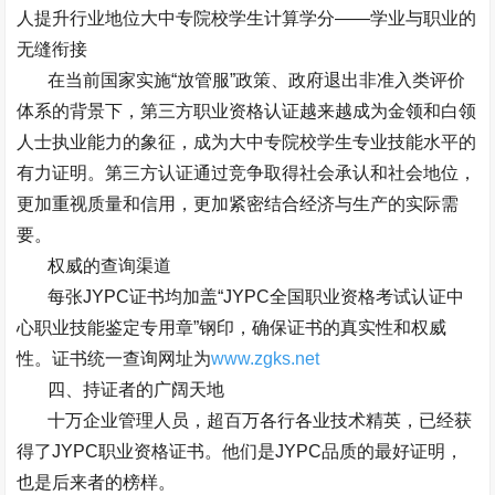
人提升行业地位大中专院校学生计算学分
——
学业与职业的
无缝衔接
在当前国家实施
“
放管服
”
政策、政府退出非准入类评价
体系的背景下，第三方职业资格认证越来越成为金领和白领
人士执业能力的象征，成为大中专院校学生专业技能水平的
有力证明。第三方认证通过竞争取得社会承认和社会地位，
更加重视质量和信用，更加紧密结合经济与生产的实际需
要。
权威的查询渠道
每张
JYPC
证书均加盖
“JYPC
全国职业资格考试认证中
心职业技能鉴定专用章
”
钢印，确保证书的真实性和权威
性。证书统一查询网址为
www.zgks.net
四、持证者的广阔天地
十万企业管理人员，超百万各行各业技术精英，已经获
得了
JYPC
职业资格证书。他们是
JYPC
品质的最好证明，
也是后来者的榜样。