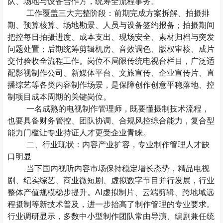
队、场地与设备合作方，统筹全流程事务。
工作覆盖三大完整阶段：前期完成方案拆解、拍摄排
期、预算核算、场地勘景、人员与设备签约报备；拍摄期间
把控每日拍摄进度、成本支出、现场安全、素材归档与突发
问题处置；后期统筹剪辑机房、音效调色、版权审核、成片
交付验收全流程工作。岗位不局限传统电视台栏目，广泛适
配影视制作公司、新媒体平台、文旅宣传、企业宣传片、直
播综艺等各类内容制作场景，是保障创作创意平稳落地、控
制项目成本周期的关键岗位。
一名成熟的电视制作管理师，既要懂摄制技术流程，
也要具备财务管控、团队协调、合规风控综合能力，复合型
能力门槛让专业持证人才更受企业青睐。
二、行业现状：内容产业扩容，专业制作管理人才缺
口明显
当下国内视听内容市场保持稳定增长态势，精品电视
剧、纪实综艺、商业微短剧、虚拟数字节目并行发展，行业
整体产值规模稳步提升。
AI
虚拟制片、云端剪辑、跨地域远
程摄制等新技术普及，进一步抬高了制作管理的专业要求。
行业调研显示，多数中小型制作团队常由导演、编剧兼任统