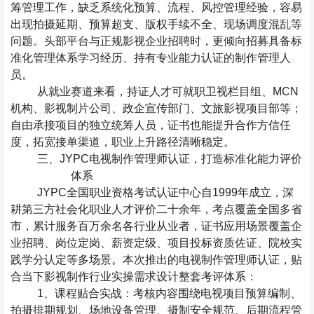
筹管理工作，缺乏系统化预算、流程、风控管理经验，容易
出现拍摄延期、预算超支、版权手续不全、现场调度混乱等
问题。头部平台与正规影视企业招聘时，更倾向招募具备标
准化管理体系学习经历、持有专业能力认证的制作管理人
员。
从就业赛道来看，持证人才可就职卫视栏目组、
MCN
机构、影视制片公司、政企宣传部门、文旅影视项目部等；
自由承接项目的独立统筹人员，证书也能提升合作方信任
度，拓宽接单渠道，职业上升路径清晰稳定。
三、
JYPC
电视制作管理师认证，打造标准化能力评价
体系
JYPC
全国职业资格考试认证中心自
1999
年成立，深
耕第三方社会化职业人才评价二十余年，考点覆盖全国多省
市，累计服务百万余名各行业从业者，证书应用场景覆盖企
业招聘、岗位定岗、薪资定级、项目投标资质佐证、院校实
践学分认定等多场景。本次推出的电视制作管理师认证，贴
合当下影视制作行业实操需求设计整套考评体系：
1
、课程贴合实战
：考核内容围绕电视项目预算编制、
拍摄排期规划、场地设备管理、摄制安全规范、后期流程管