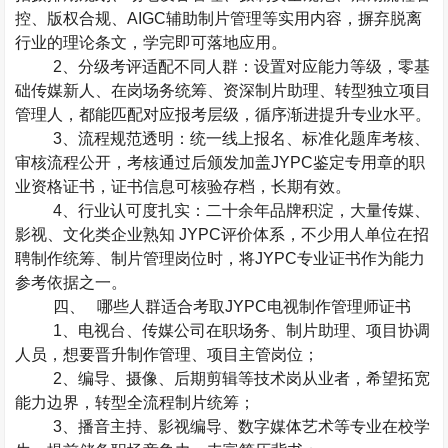
控、版权合规、
AIGC
辅助制片管理等实用内容，摒弃脱离
行业的理论条文，学完即可落地应用。
2
、分级考评适配不同人群
：设置对应能力等级，零基
础传媒新人、在岗场务统筹、资深制片助理、转型独立项目
管理人，都能匹配对应报考层级，循序渐进提升专业水平。
3
、流程规范透明
：统一线上报名、标准化题库考核、
审核流程公开，考核通过后颁发加盖
JYPC
鉴定专用章的职
业资格证书，证书信息可核验存档，长期有效。
4
、行业认可度扎实
：二十余年品牌积淀，大量传媒、
影视、文化类企业熟知
JYPC
评价体系，不少用人单位在招
聘制作统筹、制片管理岗位时，将
JYPC
专业证书作为能力
参考依据之一。
四、
哪些人群适合考取
JYPC
电视制作管理师证书
1
、电视台、传媒公司在职场务、制片助理、项目协调
人员，想要晋升制作管理、项目主管岗位；
2
、编导、摄像、后期剪辑等技术岗从业者，希望拓宽
能力边界，转型全流程制片统筹；
3
、播音主持、影视编导、数字媒体艺术等专业在校学