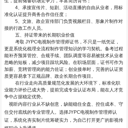
生，提前储备职场竞争力，丰富简历背书；
4
、承接宣传片、短剧、活动直播的自由从业者，用标
准化认证提升商务合作信任度；
5
、文旅、政企宣传部门负责视频栏目、形象片制作对
接的行政工作人员。
五、持证带来的长期职业价值
考取
JYPC
电视制作管理师证书，不只是一纸凭证，
更是系统化梳理全流程制作管理知识的学习契机。备考过程
能补齐预算管控、合规手续、团队调度等容易被技术从业者
忽略的短板，减少项目踩坑风险。在职场层面，证书可作为
加薪、竞聘管理岗的能力佐证；创业接单时，完善的认证资
质更容易拿下正规品牌、政企长期合作项目。
在行业走向高质量规范化发展的大环境下，标准化职
业能力评价已成大势，提前完成专业认证布局，能在人才竞
争中占据稳定优势。
视听内容行业从不缺创意，缺能稳住全盘、控住成本、守
住交付底线的专业管理人。选择
JYPC
电视制作管理师认
证，系统化夯实制片统筹硬实力，为自己打开更广的影视传