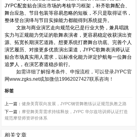
JYPC
配套贴合演出市场的考核学习框架，补齐歌舞配合、
舞台应急、节目包装等容易忽略的短板，不只是取得证书，
整体登台演绎与节目实操能力都能得到系统提升。
文旅与商业演艺走向规范化已是行业大势，兼具唱跳
实力与正规能力凭证的歌舞表演者，更容易稳定收获演出资
源、拓宽长期演艺道路。想要系统打磨舞台功底、完善个人
演艺履历、对接更多优质演出渠道，
JYPC
歌舞表演师认证
贴合市场真实用人需求，以标准化能力评定护航每一位舞台
追梦人，在演艺赛道稳步前行。
如需详细了解报考条件、申报流程，可以登录
JYPC
官
网
www.zgks.net
或加微信
19962027427
联系咨询！
标签
上一篇：
健身美育双向发展，JYPC钢管舞教练认证规范执教之路
下一篇：
摩登舞美育需求持续释放，JYPC 华尔兹培训师认证打造
规范摩登师资评价体系
相关文章