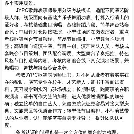
多个实用场景。
JYPC
歌舞表演师采用分级考核模式，适配不同演艺阶
段人群。初级面向有基础声乐或舞蹈功底、打算入行演出的
爱好者，考核基础曲目演唱、基础舞蹈片段、简单舞台站姿
台风；中级针对长期接散演、小型驻场的在岗表演者，重点
考核歌舞融合节目演绎、简易节目编排、小型舞台临场调
整；高级面向巡演主演、节目主创、演艺带队人员，考核成
套晚会节目策划、团队配合调度、大型舞台节奏把控、特色
风格节目打造等内容。考核内容贴合线下真实演出场景，兼
顾唱功、舞技与舞台综合素养。
考取
JYPC
歌舞表演师证书，对不同从业者有着实实在
在的帮助。演艺专业在校生、才艺新人，证书丰富面试资
料，更容易拿到实习与驻场机会；长期驻场、跑商演的在职
表演者，证书可作为签约加薪、进入优质巡演团队的加分
项；独立接单的自由艺人，凭借资质凭证更容易对接大型庆
典、文旅景区等优质合作方；转型做节目编排、小型演艺带
队的从业者，认证能够夯实自身专业背书，提升团队认可
度。
备考认证的过程也是一次全方位的舞台能力梳理。