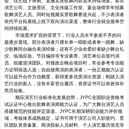
会、综艺线下录制、直播实景歌舞内容需求持续增多。各类
演艺公司、文旅景区、文化传媒工作室、宴会场馆常年招募
歌舞演艺人员。同时短视频实景歌舞赛道兴起，不少表演者
依托平台拓展线上线下双向演出渠道，整体行业就业接单空
间持续拓展。
市场需求扩容的背景下，行业人员水平参差不齐的问
题逐步显现。部分表演者只擅长单一唱歌或者单一跳舞，缺
少歌舞同台融合表演经验；还有不少业余爱好者缺少舞台礼
仪、临场应急、节目编排等专业素养。演艺单位在签约演
员、组建巡演团队、对接政企晚会项目时，常会参考专业能
力证明筛选人选；自由接商演的表演者，一份正规能力认证
可以提升合作方信赖度，获得更多优质演出资源；刚踏入演
艺行业的新人，没有丰富登台履历，资质证书可以有效弥补
简历短板。
顺应演艺行业标准化发展趋势，
JYPC
全国职业资格考
试认证中心推出歌舞表演师能力认证，为广大舞台演艺人员
搭建规范的技能评定渠道。
JYPC
长期深耕职业能力评价领
域，考核体系成熟稳定，证书可用于演艺公司入职签约、景
区团队资质备案、商演投标人员材料、个人演艺履历填充等